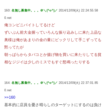
160:
名無し募集中。。。＠＼(^o^)／
2014/12/09(火) 22:24:55.58
0.net
俺コンビニバイトしてるけど
ずいぶん前大金握っていろんな振り込みしに来た上品な
奥様は俺があまりの金の量にビックリして手こずっても
黙ってたが
朝っぱらからタバコとか揚げ物を買いに来たりしてる貧
相なジジイは少しのミスでもすぐ怒鳴ったりする
164:
名無し募集中。。。＠＼(^o^)／
2014/12/09(火) 22:37:01.85
0.net
>>160
基本的に店員を憂さ晴らしのターゲットにするのは負け