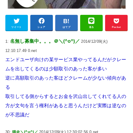
ツイート
シェア
はてブ
送る
Pocket
名無し募集中。。。＠＼(^o^)／
1:
2014/12/09(火)
12:10:17.49 0.net
エンドユーザ向けの某サービス業やってるんだがクレー
ムを出してくるのは少額取引のあった客が多い
逆に高額取引のあった客ほどクレームが少ない傾向があ
る
取引してる側からするとお金を沢山出してくれてる人の
方が文句を言う権利があると思うんだけど実際は逆なの
が不思議だ
30:
猫＠＼(^o^)／
2014/12/09(火) 12:30:02.56 0.net