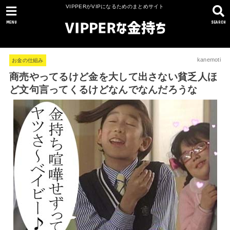
VIPPERがVIPになるためのまとめサイト
MENU
SEARCH
kanemoti
お金の仕組み
商売やってるけど金を大して出さない貧乏人ほ
ど文句言ってくるけどなんでなんだろうな