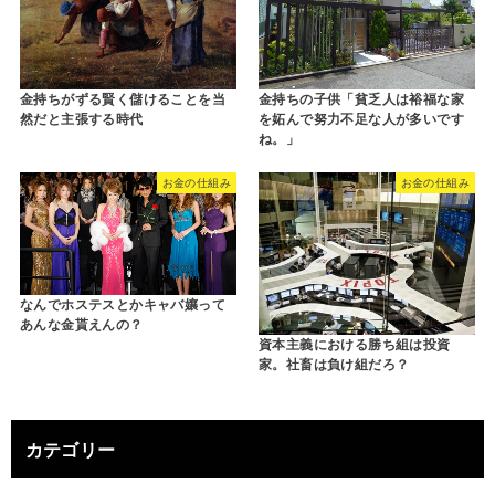
金持ちがずる賢く儲けることを当
金持ちの子供「貧乏人は裕福な家
然だと主張する時代
を妬んで努力不足な人が多いです
ね。」
お金の仕組み
お金の仕組み
なんでホステスとかキャバ孃って
あんな金貰えんの？
資本主義における勝ち組は投資
家。社畜は負け組だろ？
カテゴリー