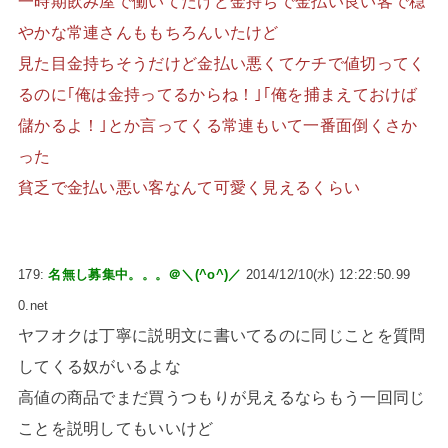
一時期飲み屋で働いてたけど金持ちで金払い良い客で穏
やかな常連さんももちろんいたけど
見た目金持ちそうだけど金払い悪くてケチで値切ってく
るのに｢俺は金持ってるからね！｣｢俺を捕まえておけば
儲かるよ！｣とか言ってくる常連もいて一番面倒くさか
った
貧乏で金払い悪い客なんて可愛く見えるくらい
179:
名無し募集中。。。＠＼(^o^)／
2014/12/10(水) 12:22:50.99
0.net
ヤフオクは丁寧に説明文に書いてるのに同じことを質問
してくる奴がいるよな
高値の商品でまだ買うつもりが見えるならもう一回同じ
ことを説明してもいいけど