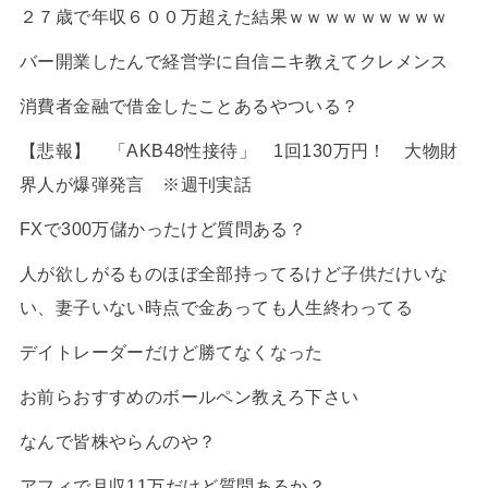
２７歳で年収６００万超えた結果ｗｗｗｗｗｗｗｗｗ
バー開業したんで経営学に自信ニキ教えてクレメンス
消費者金融で借金したことあるやついる？
【悲報】 「AKB48性接待」 1回130万円！ 大物財
界人が爆弾発言 ※週刊実話
FXで300万儲かったけど質問ある？
人が欲しがるものほぼ全部持ってるけど子供だけいな
い、妻子いない時点で金あっても人生終わってる
デイトレーダーだけど勝てなくなった
お前らおすすめのボールペン教えろ下さい
なんで皆株やらんのや？
アフィで月収11万だけど質問あるか？