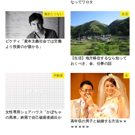
なってワロタ
働きたくない
生活
ピケティ「資本主義社会では労働
より投資のが儲かる」
【生活】地方移住するなら知って
おくべき、金、仕事の話
不動産
女
女性専用シェアハウス「かぼちゃ
の馬車」終焉で自己破産者続出か
高年収の男子と結婚する方法ｗｗ
ｗｗｗｗｗ