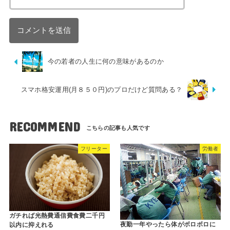
今の若者の人生に何の意味があるのか
スマホ格安運用(月８５０円)のプロだけど質問ある？
RECOMMEND
フリーター
労働者
ガチれば光熱費通信費食費二千円
夜勤一年やったら体がボロボロに
以内に抑えれる