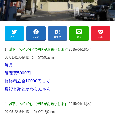
ツイート
シェア
はてブ
送る
Pocket
1:
以下、＼(^o^)／でVIPがお送りします
2015/04/16(木)
00:01:41.849 ID:RmF5Y591a.net
毎月
管理費5000円
修繕積立金10000円って
賃貸と殆どかわらんやん・・・
4:
以下、＼(^o^)／でVIPがお送りします
2015/04/16(木)
00:05:22.544 ID:mR+QF45j0.net