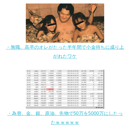
・無職、高卒のオレがたった半年間で小金持ちに成り上
がれたワケ
・為替、金、銀、原油、先物で50万を5000万にしたっ
たｗｗｗｗｗ