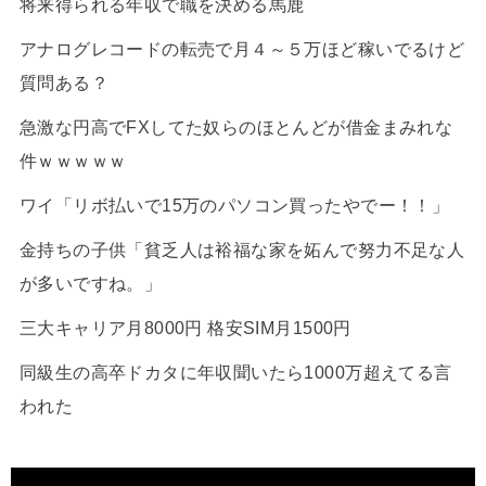
将来得られる年収で職を決める馬鹿
アナログレコードの転売で月４～５万ほど稼いでるけど
質問ある？
急激な円高でFXしてた奴らのほとんどが借金まみれな
件ｗｗｗｗｗ
ワイ「リボ払いで15万のパソコン買ったやでー！！」
金持ちの子供「貧乏人は裕福な家を妬んで努力不足な人
が多いですね。」
三大キャリア月8000円 格安SIM月1500円
同級生の高卒ドカタに年収聞いたら1000万超えてる言
われた