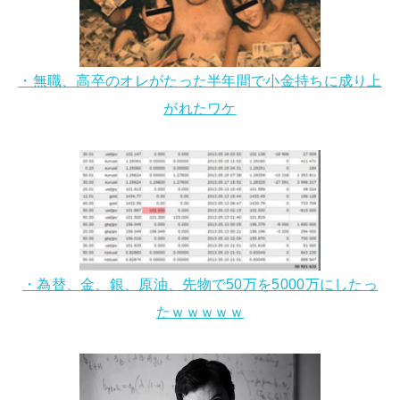
・無職、高卒のオレがたった半年間で小金持ちに成り上
がれたワケ
・為替、金、銀、原油、先物で50万を5000万にしたっ
たｗｗｗｗｗ