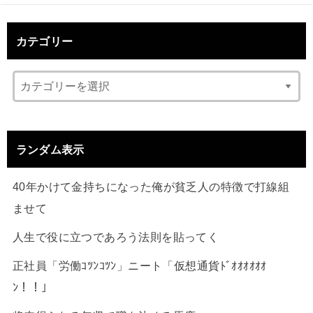
カテゴリー
ランダム表示
40年かけて金持ちになった俺が貧乏人の特徴で打線組
ませて
人生で役に立つであろう法則を貼ってく
正社員「労働ｺﾂﾝｺﾂﾝ」ニート「仮想通貨ﾄﾞｵｵｵｵｵｵ
ﾝ！！」