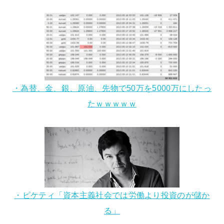
・為替、金、銀、原油、先物で50万を5000万にしたっ
たｗｗｗｗｗ
・ピケティ「資本主義社会では労働より投資のが儲か
る」