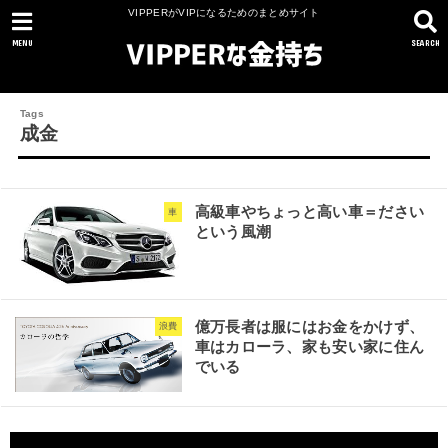
VIPPERがVIPになるためのまとめサイト
MENU
SEARCH
成金
高級車やちょっと高い車＝ださい
車
という風潮
億万長者は服にはお金をかけず、
浪費
車はカローラ、家も安い家に住ん
でいる