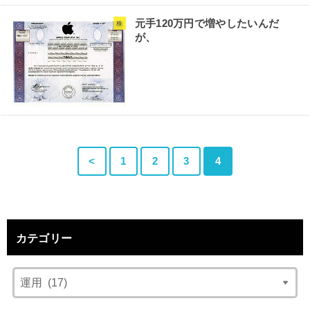
元手120万円で増やしたいんだ
株
が、
<
1
2
3
4
カテゴリー