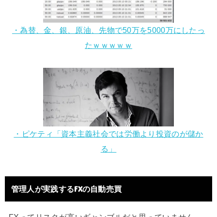
・為替、金、銀、原油、先物で50万を5000万にしたっ
たｗｗｗｗｗ
・ピケティ「資本主義社会では労働より投資のが儲か
る」
管理人が実践するFXの自動売買
FXってリスクが高いギャンブルだと思っていません