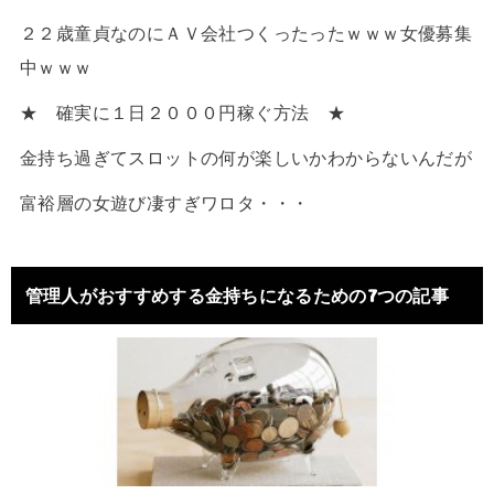
２２歳童貞なのにＡＶ会社つくったったｗｗｗ女優募集
中ｗｗｗ
★ 確実に１日２０００円稼ぐ方法 ★
金持ち過ぎてスロットの何が楽しいかわからないんだが
富裕層の女遊び凄すぎワロタ・・・
管理人がおすすめする金持ちになるための7つの記事