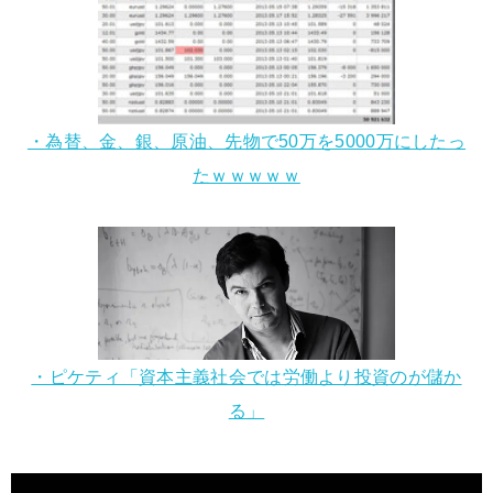
・為替、金、銀、原油、先物で50万を5000万にしたっ
たｗｗｗｗｗ
・ピケティ「資本主義社会では労働より投資のが儲か
る」