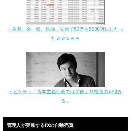
・為替、金、銀、原油、先物で50万を5000万にしたっ
たｗｗｗｗｗ
・ピケティ「資本主義社会では労働より投資のが儲か
る」
管理人が実践するFXの自動売買