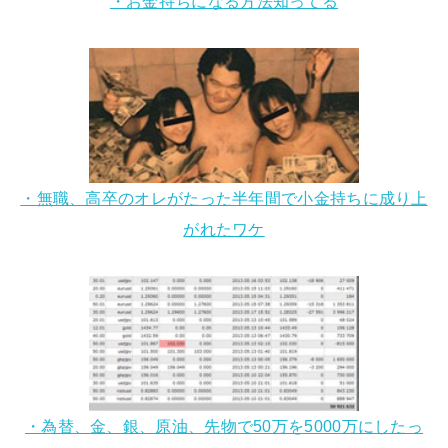
・お金持ちになる方法知ってる
・無職、高卒のオレがたった半年間で小金持ちに成り上
がれたワケ
・為替、金、銀、原油、先物で50万を5000万にしたっ