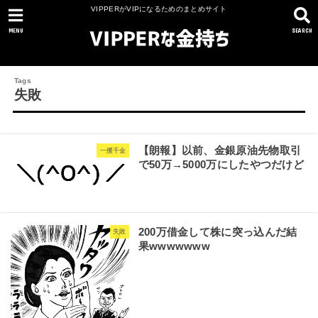
VIPPERがVIPになるためのまとめサイト
MENU
SEARCH
失敗
【朗報】以前、金銀原油先物取引
一攫千金
で50万→5000万にしたやつだけど
200万借金して株に突っ込んだ結
失敗
果wwwwwww