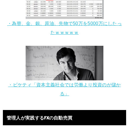
・為替、金、銀、原油、先物で50万を5000万にしたっ
たｗｗｗｗｗ
・ピケティ「資本主義社会では労働より投資のが儲か
る」
管理人が実践するFXの自動売買