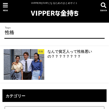
VIPPERがVIPになるためのまとめサイト
MENU
SEARCH
性格
なんで貧乏人って性格悪い
性格
の？？？？？？？？
カテゴリー