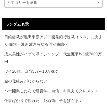
ランダム表示
日銀総裁が黒田東彦アジア開発銀行総裁（６８）に決ま
り 白河一派追放さらなる円安路線へ
成人男性がハゲて浮くシャンプー代生涯平均1億7000万
円
ワイ20歳、日当5万～10万稼ぐ
金の仕組みがわからない
バー開業したんで経営学に自信ニキ教えてクレメンス
仕事ばかりで疲れた 死ぬ前に金をばらまく