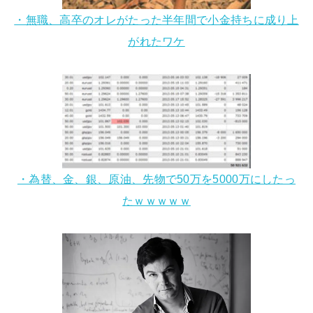
・無職、高卒のオレがたった半年間で小金持ちに成り上
がれたワケ
・為替、金、銀、原油、先物で50万を5000万にしたっ
たｗｗｗｗｗ