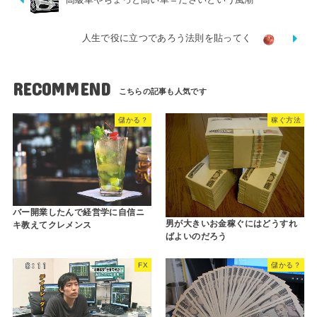
人生で役に立つであろう法則を貼ってく
RECOMMEND
儲かる？
稼ぐ方法
バー開業したんで経営学に自信ニ
男が大きいお金稼ぐにはどうすれ
キ教えてクレメンス
ばよいのだろう
FX
儲かる？