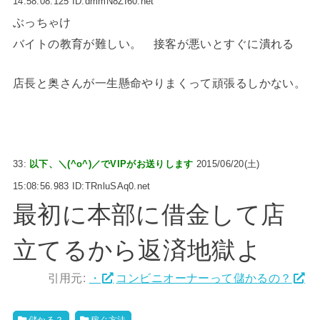
14:58:08.125 ID:dmmN8ZI60.net
ぶっちゃけ
バイトの教育が難しい。 接客が悪いとすぐに潰れる
店長と奥さんが一生懸命やりまくって頑張るしかない。
33:
以下、＼(^o^)／でVIPがお送りします
2015/06/20(土)
15:08:56.983 ID:TRnluSAq0.net
最初に本部に借金して店
立てるから返済地獄よ
引用元:
・
コンビニオーナーって儲かるの？
儲かる？
稼ぐ方法