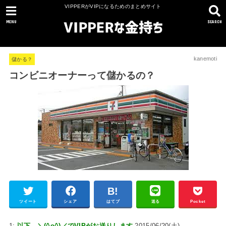
VIPPERがVIPになるためのまとめサイト
MENU
SEARCH
kanemoti
儲かる？
コンビニオーナーって儲かるの？
ツイート
シェア
はてブ
送る
Pocket
1:
以下、＼(^o^)／でVIPがお送りします
2015/06/20(土)