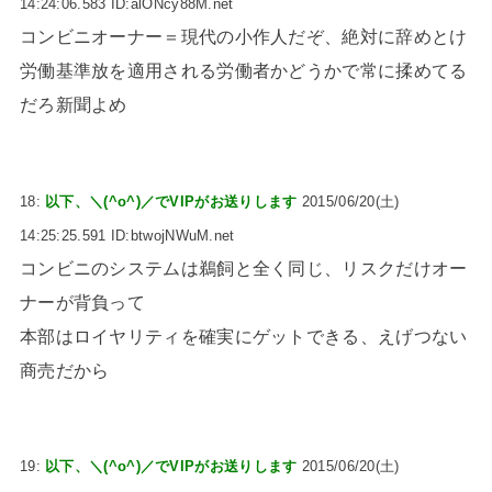
14:24:06.583 ID:alONcy88M.net
コンビニオーナー＝現代の小作人だぞ、絶対に辞めとけ
労働基準放を適用される労働者かどうかで常に揉めてる
だろ新聞よめ
18:
以下、＼(^o^)／でVIPがお送りします
2015/06/20(土)
14:25:25.591 ID:btwojNWuM.net
コンビニのシステムは鵜飼と全く同じ、リスクだけオー
ナーが背負って
本部はロイヤリティを確実にゲットできる、えげつない
商売だから
19:
以下、＼(^o^)／でVIPがお送りします
2015/06/20(土)