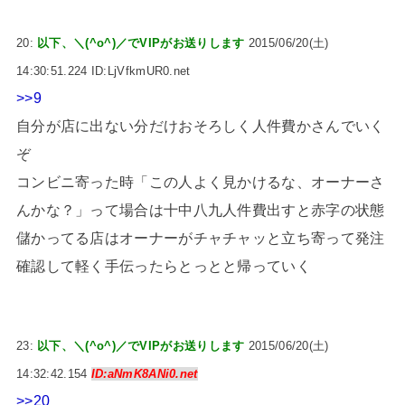
20:
以下、＼(^o^)／でVIPがお送りします
2015/06/20(土)
14:30:51.224 ID:LjVfkmUR0.net
>>9
自分が店に出ない分だけおそろしく人件費かさんでいく
ぞ
コンビニ寄った時「この人よく見かけるな、オーナーさ
んかな？」って場合は十中八九人件費出すと赤字の状態
儲かってる店はオーナーがチャチャッと立ち寄って発注
確認して軽く手伝ったらとっとと帰っていく
23:
以下、＼(^o^)／でVIPがお送りします
2015/06/20(土)
14:32:42.154
ID:aNmK8ANi0.net
>>20