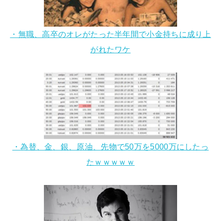
・無職、高卒のオレがたった半年間で小金持ちに成り上
がれたワケ
・為替、金、銀、原油、先物で50万を5000万にしたっ
たｗｗｗｗｗ