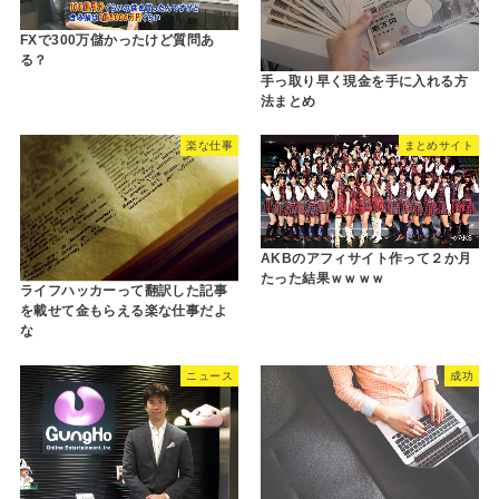
FXで300万儲かったけど質問あ
る？
手っ取り早く現金を手に入れる方
法まとめ
楽な仕事
まとめサイト
AKBのアフィサイト作って２か月
たった結果ｗｗｗｗ
ライフハッカーって翻訳した記事
を載せて金もらえる楽な仕事だよ
な
ニュース
成功