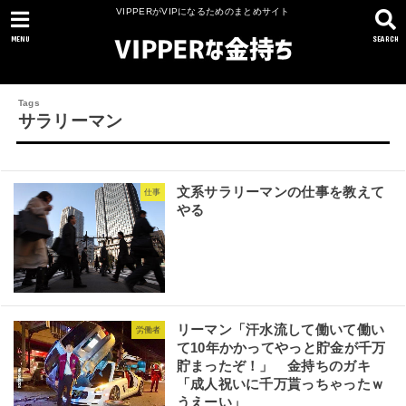
VIPPERがVIPになるためのまとめサイト
MENU
SEARCH
サラリーマン
文系サラリーマンの仕事を教えて
仕事
やる
リーマン「汗水流して働いて働い
労働者
て10年かかってやっと貯金が千万
貯まったぞ！」 金持ちのガキ
「成人祝いに千万貰っちゃったｗ
うえーい」