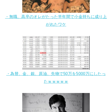
・無職、高卒のオレがたった半年間で小金持ちに成り上
がれたワケ
・為替、金、銀、原油、先物で50万を5000万にしたっ
たｗｗｗｗｗ