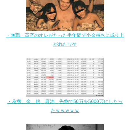
・無職、高卒のオレがたった半年間で小金持ちに成り上
がれたワケ
・為替、金、銀、原油、先物で50万を5000万にしたっ
たｗｗｗｗｗ