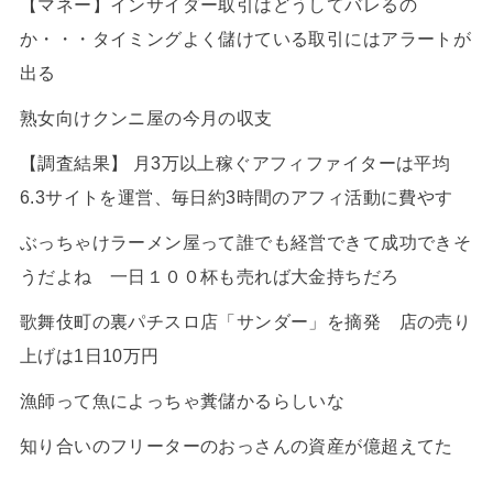
【マネー】インサイダー取引はどうしてバレるの
か・・・タイミングよく儲けている取引にはアラートが
出る
熟女向けクンニ屋の今月の収支
【調査結果】 月3万以上稼ぐアフィファイターは平均
6.3サイトを運営、毎日約3時間のアフィ活動に費やす
ぶっちゃけラーメン屋って誰でも経営できて成功できそ
うだよね 一日１００杯も売れば大金持ちだろ
歌舞伎町の裏パチスロ店「サンダー」を摘発 店の売り
上げは1日10万円
漁師って魚によっちゃ糞儲かるらしいな
知り合いのフリーターのおっさんの資産が億超えてた