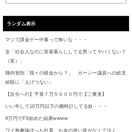
ランダム表示
マジで課金ゲー中毒って怖いな・・・
女「社会人なのに実家暮らししてる男ってヤバくない？
（笑）」
陣内智則「我々の税金から？」 ガーシー議員への総支
給額に「えげつない」
【自分への】予算７万５０００円で【ご褒美】
いい年して10万円以下の腕時計してる奴・・・
8万円でFX始めた結果wwww
ワイ無趣味ぼっち社畜、お金の使い道がなくて泣く