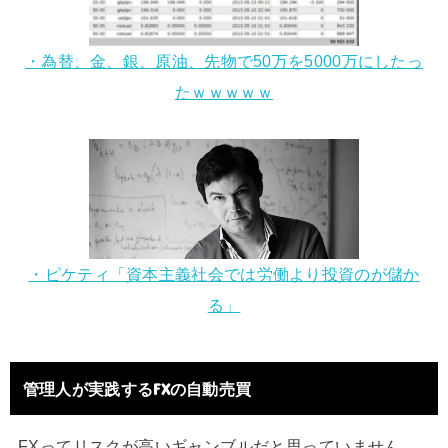
・為替、金、銀、原油、先物で50万を5000万にしたっ
たｗｗｗｗｗ
・ピケティ「資本主義社会では労働より投資のが儲か
る」
管理人が実践するFXの自動売買
FXってリスクが高いギャンブルだと思っていません