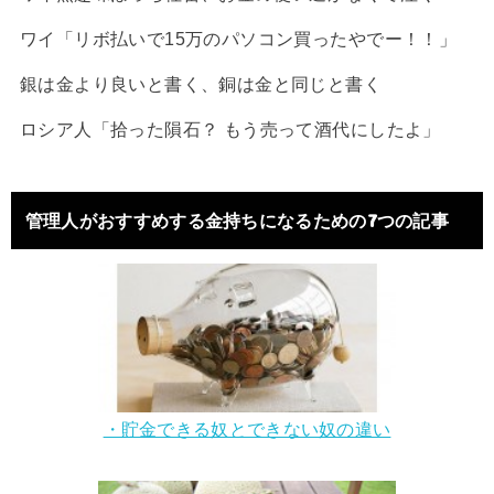
ワイ「リボ払いで15万のパソコン買ったやでー！！」
銀は金より良いと書く、銅は金と同じと書く
ロシア人「拾った隕石？ もう売って酒代にしたよ」
管理人がおすすめする金持ちになるための7つの記事
・貯金できる奴とできない奴の違い