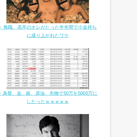
・無職、高卒のオレがたった半年間で小金持ち
に成り上がれたワケ
・為替、金、銀、原油、先物で50万を5000万に
したったｗｗｗｗｗ