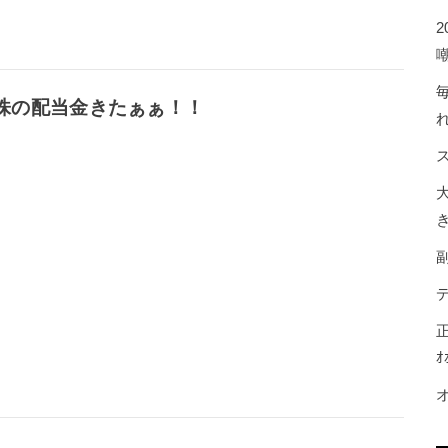
株の配当金きたぁぁ！！
ｵ