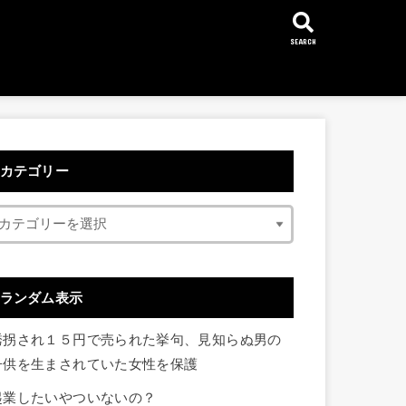
SEARCH
カテゴリー
ランダム表示
誘拐され１５円で売られた挙句、見知らぬ男の
子供を生まされていた女性を保護
起業したいやついないの？