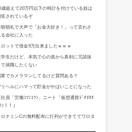
20歳超えて20万円以下の時計を付けている奴は
嘲笑されているぞ
毎朝朝礼で大声で「お金大好き！」って言わさ
れる会社に入った
スロットで借金9万出来ましたｗｗｗ
大学生だけど、本気で心の底から真剣に冗談抜
きで就職したくない
副業でカメラマンしてるけど質問ある？
デリヘルにハマって貯金がやばいことになった
正社員「労働ｺﾂﾝｺﾂﾝ」ニート「仮想通貨ﾄﾞｵｵｵｵ
ｵﾝ！！」
オロナミンCの無料配布に行列ができててワロタ