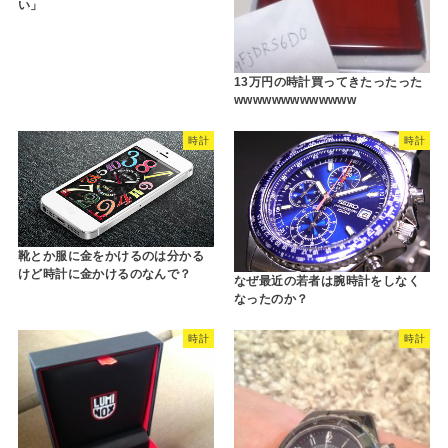
い」
13万円の時計買ってきたったった
wwwwwwwwwwwww
時計
時計
靴とか服に金をかけるのは分かる
けど時計に金かけるのなんで？
なぜ最近の若者は腕時計をしなく
なったのか？
時計
時計