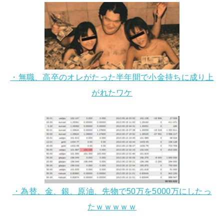
・無職、高卒のオレがたった半年間で小金持ちに成り上
がれたワケ
・為替、金、銀、原油、先物で50万を5000万にしたっ
たｗｗｗｗｗ