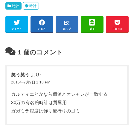
時計
時計
ツイート
シェア
はてブ
送る
Pocket
1
個のコメント
笑う笑う
より:
2015年7月9日 2:18 PM
カルティエとかなら価値とオシャレが一致する
30万の有名腕時計は質屋用
ガガミラ程度は飾り流行りのゴミ