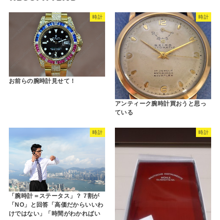
時計
時計
お前らの腕時計見せて！
アンティーク腕時計買おうと思っ
ている
時計
時計
「腕時計＝ステータス」？ 7割が
「NO」と回答「高価だからいいわ
けではない」「時間がわかればい