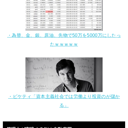
・為替、金、銀、原油、先物で50万を5000万にしたっ
たｗｗｗｗｗ
・ピケティ「資本主義社会では労働より投資のが儲か
る」