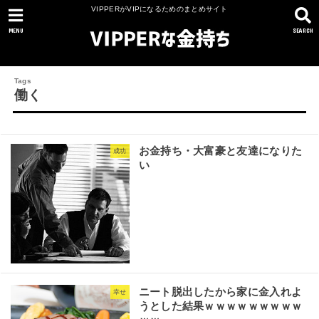
VIPPERがVIPになるためのまとめサイト
MENU
SEARCH
働く
お金持ち・大富豪と友達になりた
成功
い
ニート脱出したから家に金入れよ
幸せ
うとした結果ｗｗｗｗｗｗｗｗｗ