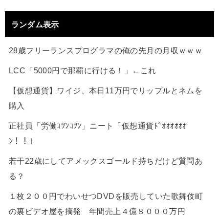
ランダム表示
28歳フリーランスプログラマの俺の先月の月収ｗｗｗ
LCC「5000円で那覇に行ける！」←これ
【仮想通貨】ワイジ、本日11万円でリップルとネムを
購入
正社員「労働ｺﾂﾝｺﾂﾝ」ニート「仮想通貨ﾄﾞｵｵｵｵｵｵ
ﾝ！！」
若干22歳にしてアメックスゴールド持ちだけど質問あ
る？
１枚２００円でわいせつDVDを販売していた歌舞伎町
の裏ビデオ屋を摘発 年間売上４億８０００万円