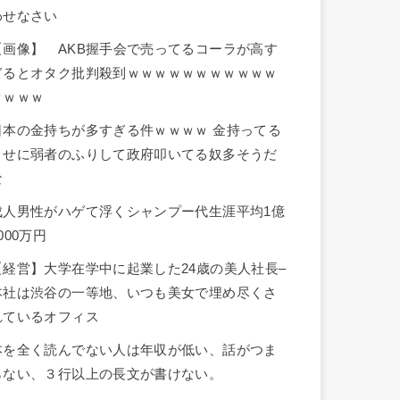
わせなさい
【画像】 AKB握手会で売ってるコーラが高す
ぎるとオタク批判殺到ｗｗｗｗｗｗｗｗｗｗｗ
ｗｗｗｗ
日本の金持ちが多すぎる件ｗｗｗｗ 金持ってる
くせに弱者のふりして政府叩いてる奴多そうだ
な
成人男性がハゲて浮くシャンプー代生涯平均1億
000万円
【経営】大学在学中に起業した24歳の美人社長–
本社は渋谷の一等地、いつも美女で埋め尽くさ
れているオフィス
本を全く読んでない人は年収が低い、話がつま
らない、３行以上の長文が書けない。