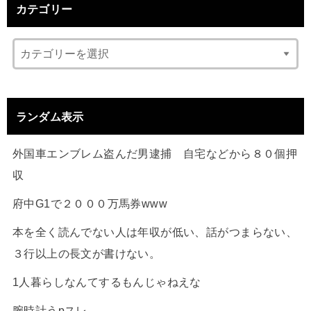
カテゴリー
ランダム表示
外国車エンブレム盗んだ男逮捕 自宅などから８０個押
収
府中G1で２０００万馬券www
本を全く読んでない人は年収が低い、話がつまらない、
３行以上の長文が書けない。
1人暮らしなんてするもんじゃねえな
腕時計うpスレ