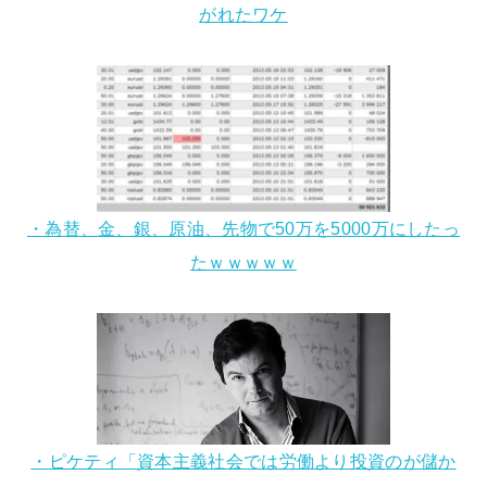
がれたワケ
・為替、金、銀、原油、先物で50万を5000万にしたっ
たｗｗｗｗｗ
・ピケティ「資本主義社会では労働より投資のが儲か