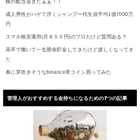
株の配当金きたぁぁ！！
成人男性がハゲて浮くシャンプー代生涯平均1億7000万
円
スマホ格安運用(月８５０円)のプロだけど質問ある？
高卒で働いて一生懸命貯金してきたけど虚しくなってき
た
春に芽吹きそうなbinance草コイン買ってみた
管理人がおすすめする金持ちになるための7つの記事