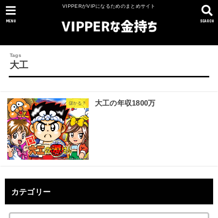
VIPPERがVIPになるためのまとめサイト
MENU
SEARCH
大工
大工の年収1800万
儲かる？
カテゴリー