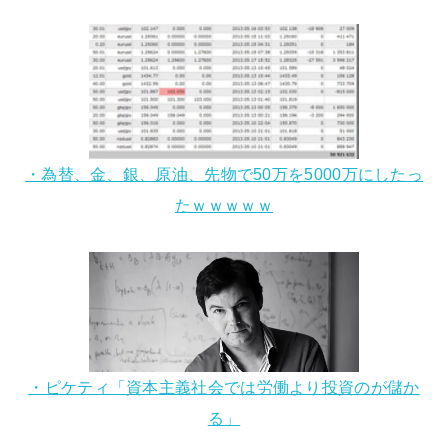
・為替、金、銀、原油、先物で50万を5000万にしたっ
たｗｗｗｗｗ
・ピケティ「資本主義社会では労働より投資のが儲か
る」