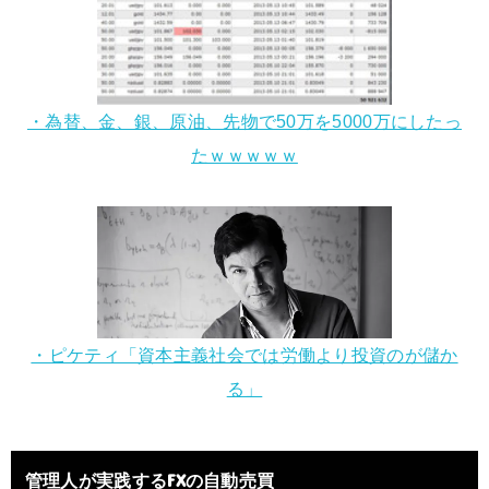
・為替、金、銀、原油、先物で50万を5000万にしたっ
たｗｗｗｗｗ
・ピケティ「資本主義社会では労働より投資のが儲か
る」
管理人が実践するFXの自動売買